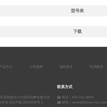
型号表
下载
产品中心
公司新闻
诚聘英才
应用案例
联系方式
石莲南路交口中国声谷孵化楼九层
电话：400-161-8008
权所有
皖ICP备13014045号-1
邮箱：duwei@duwei-inst.com