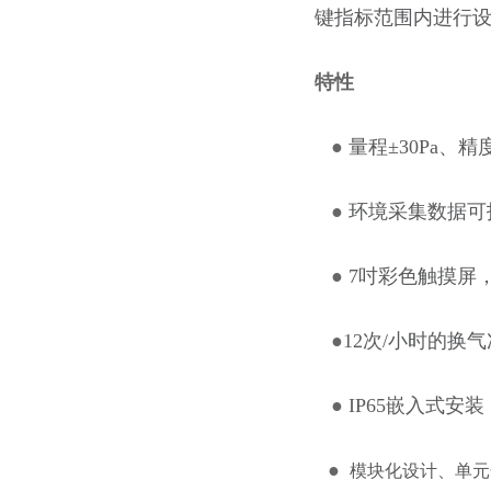
键指标范围内进行
特性
●
量程±30Pa、精度
●
环境采集数据可
●
7吋彩色触摸屏
●
12次/小时的换
●
IP65嵌入式安装
●
模块化设计、单元