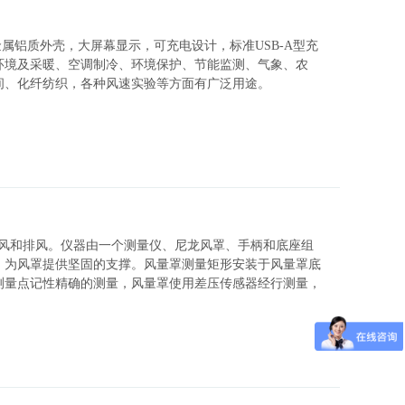
金属铝质外壳，大屏幕显示，可充电设计，标准USB-A型充
环境及采暖、空调制冷、环境保护、节能监测、气象、农
间、化纤纺织，各种风速实验等方面有广泛用途。
的通风和排风。仪器由一个测量仪、尼龙风罩、手柄和底座组
，为风罩提供坚固的支撑。风量罩测量矩形安装于风量罩底
测量点记性精确的测量，风量罩使用差压传感器经行测量，