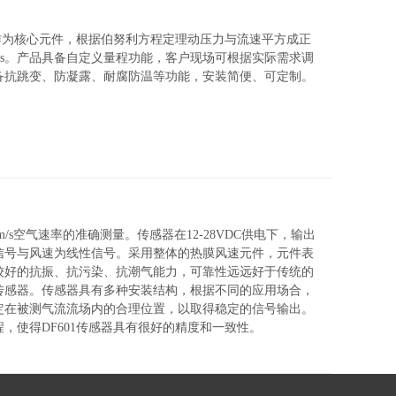
器作为核心元件，根据伯努利方程定理动压力与流速平方成正
m/s。产品具备自定义量程功能，客户现场可根据实际需求调
备抗跳变、防凝露、耐腐防温等功能，安装简便、可定制。
/s空气速率的准确测量。传感器在12-28VDC供电下，输出
号，输出信号与风速为线性信号。采用整体的热膜风速元件，元件表
较好的抗振、抗污染、抗潮气能力，可靠性远远好于传统的
传感器。传感器具有多种安装结构，根据不同的应用场合，
定在被测气流流场内的合理位置，以取得稳定的信号输出。
，使得DF601传感器具有很好的精度和一致性。